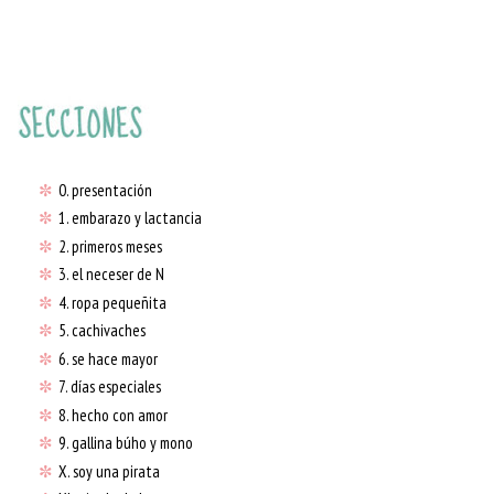
✼
0. presentación
✼
1. embarazo y lactancia
✼
2. primeros meses
✼
3. el neceser de N
✼
4. ropa pequeñita
✼
5. cachivaches
✼
6. se hace mayor
✼
7. días especiales
✼
8. hecho con amor
✼
9. gallina búho y mono
✼
X. soy una pirata