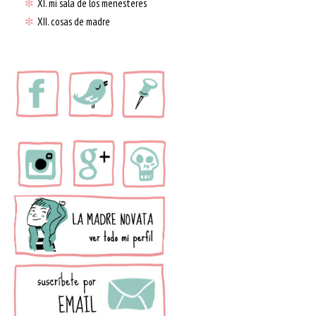
✼
XI. mi sala de los menesteres
✼
XII. cosas de madre