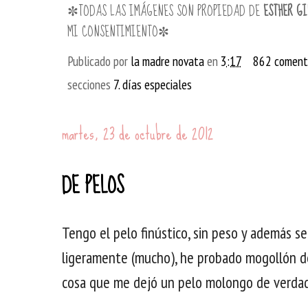
✼TODAS LAS IMÁGENES SON PROPIEDAD DE
ESTHER GI
MI CONSENTIMIENTO✼
Publicado por
la madre novata
en
3:17
862 coment
secciones
7. días especiales
martes, 23 de octubre de 2012
DE PELOS
Tengo el pelo finústico, sin peso y además s
ligeramente (mucho), he probado mogollón d
cosa que me dejó un pelo molongo de verdad