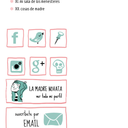
✼
XI. mi sala de los menesteres
✼
XII. cosas de madre