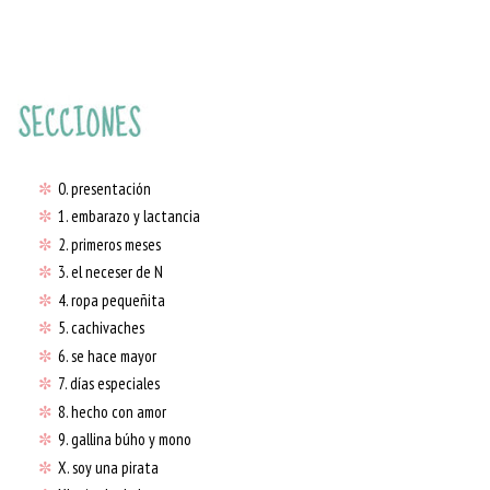
✼
0. presentación
✼
1. embarazo y lactancia
✼
2. primeros meses
✼
3. el neceser de N
✼
4. ropa pequeñita
✼
5. cachivaches
✼
6. se hace mayor
✼
7. días especiales
✼
8. hecho con amor
✼
9. gallina búho y mono
✼
X. soy una pirata