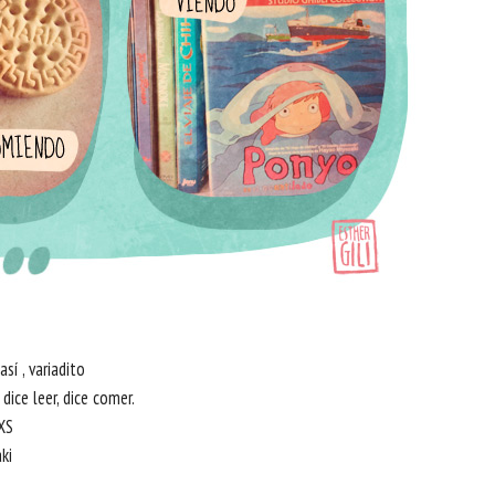
así , variadito
 dice leer, dice comer.
XS
ki