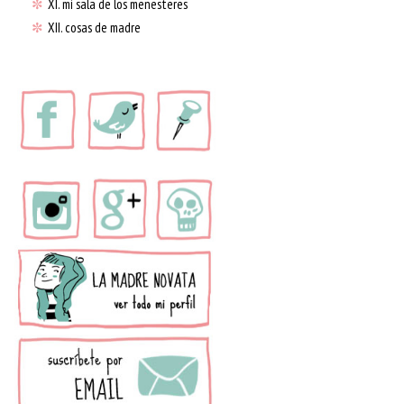
✼
XI. mi sala de los menesteres
✼
XII. cosas de madre