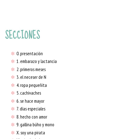
✼
0. presentación
✼
1. embarazo y lactancia
✼
2. primeros meses
✼
3. el neceser de N
✼
4. ropa pequeñita
✼
5. cachivaches
✼
6. se hace mayor
✼
7. días especiales
✼
8. hecho con amor
✼
9. gallina búho y mono
✼
X. soy una pirata