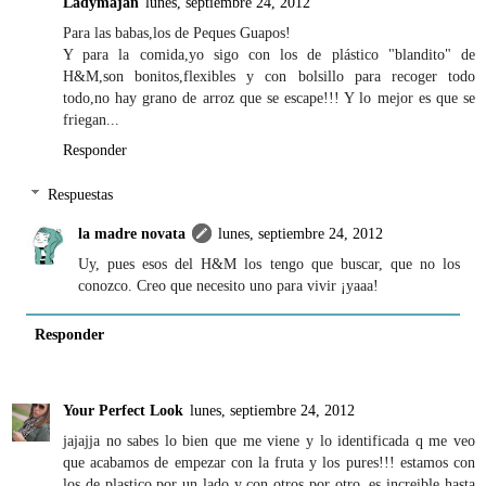
Ladymajan
lunes, septiembre 24, 2012
Para las babas,los de Peques Guapos!
Y para la comida,yo sigo con los de plástico "blandito" de
H&M,son bonitos,flexibles y con bolsillo para recoger todo
todo,no hay grano de arroz que se escape!!! Y lo mejor es que se
friegan...
Responder
Respuestas
la madre novata
lunes, septiembre 24, 2012
Uy, pues esos del H&M los tengo que buscar, que no los
conozco. Creo que necesito uno para vivir ¡yaaa!
Responder
Your Perfect Look
lunes, septiembre 24, 2012
jajajja no sabes lo bien que me viene y lo identificada q me veo
que acabamos de empezar con la fruta y los pures!!! estamos con
los de plastico por un lado y con otros por otro, es increible hasta