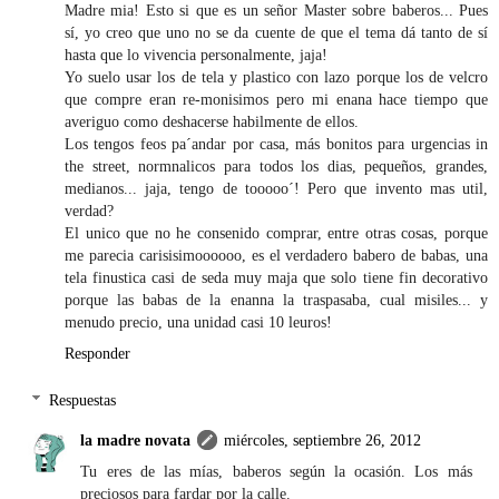
Madre mia! Esto si que es un señor Master sobre baberos... Pues
sí, yo creo que uno no se da cuente de que el tema dá tanto de sí
hasta que lo vivencia personalmente, jaja!
Yo suelo usar los de tela y plastico con lazo porque los de velcro
que compre eran re-monisimos pero mi enana hace tiempo que
averiguo como deshacerse habilmente de ellos.
Los tengos feos pa´andar por casa, más bonitos para urgencias in
the street, normnalicos para todos los dias, pequeños, grandes,
medianos... jaja, tengo de tooooo´! Pero que invento mas util,
verdad?
El unico que no he consenido comprar, entre otras cosas, porque
me parecia carisisimoooooo, es el verdadero babero de babas, una
tela finustica casi de seda muy maja que solo tiene fin decorativo
porque las babas de la enanna la traspasaba, cual misiles... y
menudo precio, una unidad casi 10 leuros!
Responder
Respuestas
la madre novata
miércoles, septiembre 26, 2012
Tu eres de las mías, baberos según la ocasión. Los más
preciosos para fardar por la calle.