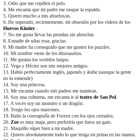
3. Odio que me cepillen el pelo.
4. Me encanta que mi padre me rasque la espalda.
5. Quiero mucho a mis abuelos/as.
6. He superado, recientemente, mi obsesión por los vídeos de los
Huevos Kinder
.
7. No me gusta llevar las prendas sin abrochar.
8. Esmalte de uñas rosa, gracias.
9. Mi madre ha conseguido que me gusten los puzzles.
10. Mi nombre viene de los dinosaurios.
11. Me gustan los vestidos largos.
12. Vega y Héctor son mis mejores amigos.
13. Hablo perfectamente inglés, japonés y árabe (aunque la gente
no lo entiende)
14. Soy una princesa.
15. Me encanta cuando mis padres me mantean.
16. Soy una cultureta, me encanta ir al
teatro de San Pol
.
17. A veces soy un monstro o un dragón.
18. Tengo los ojos marrones.
19. Bailo la coreografía de Frozen con los ojos cerrados.
20.
Zoe
es muy maja, pero preferiría que fuera un gato.
21. Maquillo súper bien a mi madre.
22. Quiero absolutamente todo lo que tenga mi prima en las manos.