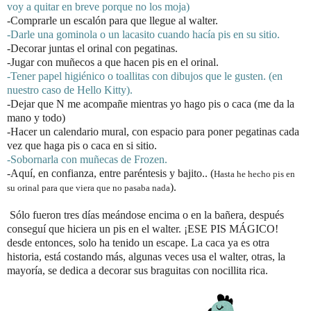
voy a quitar en breve porque no los moja)
-Comprarle un escalón para que llegue al walter.
-Darle una gominola o un lacasito cuando hacía pis en su sitio.
-Decorar juntas el orinal con pegatinas.
-Jugar con muñecos a que hacen pis en el orinal.
-Tener papel higiénico o toallitas con dibujos que le gusten. (en
nuestro caso de Hello Kitty).
-Dejar que N me acompañe mientras yo hago pis o caca (me da la
mano y todo)
-Hacer un calendario mural, con espacio para poner pegatinas cada
vez que haga pis o caca en si sitio.
-Sobornarla con muñecas de Frozen.
-Aquí, en confianza, entre paréntesis y bajito.. (
Hasta he hecho pis en
).
su orinal para que viera que no pasaba nada
Sólo fueron tres días meándose encima o en la bañera, después
conseguí que hiciera un pis en el walter. ¡ESE PIS MÁGICO!
desde entonces, solo ha tenido un escape. La caca ya es otra
historia, está costando más, algunas veces usa el walter, otras, la
mayoría, se dedica a decorar sus braguitas con nocillita rica.