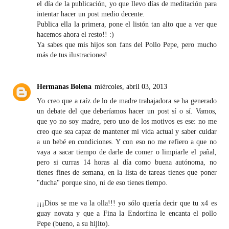
el día de la publicación, yo que llevo días de meditación para
intentar hacer un post medio decente.
Publica ella la primera, pone el listón tan alto que a ver que
hacemos ahora el resto!! :)
Ya sabes que mis hijos son fans del Pollo Pepe, pero mucho
más de tus ilustraciones!
Hermanas Bolena
miércoles, abril 03, 2013
Yo creo que a raíz de lo de madre trabajadora se ha generado
un debate del que deberíamos hacer un post sí o sí. Vamos,
que yo no soy madre, pero uno de los motivos es ese: no me
creo que sea capaz de mantener mi vida actual y saber cuidar
a un bebé en condiciones. Y con eso no me refiero a que no
vaya a sacar tiempo de darle de comer o limpiarle el pañal,
pero si curras 14 horas al día como buena autónoma, no
tienes fines de semana, en la lista de tareas tienes que poner
"ducha" porque sino, ni de eso tienes tiempo.
¡¡¡Dios se me va la olla!!! yo sólo quería decir que tu x4 es
guay novata y que a Fina la Endorfina le encanta el pollo
Pepe (bueno, a su hijito).