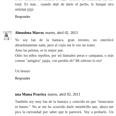
total. Es más... cuando dejé de darle el pecho, le busqué otra
utilidad jijiji
Responder
Almudena Marcos
martes, abril 02, 2013
Yo soy fan de la hamaca, gran invento, no esterilicé
abosolutamente nada, pero el cojín ese le veo un trasto.
Amo las pelotas, es lo mejor jeje.
Odio los niños repollos, por mi llamados peras o campanas, o más
comun "antigüos" jajaja, con perdón eh? Mi sobrino lo era!
Un besazo
Responder
una Mama Practica
martes, abril 02, 2013
También soy muy fan de la hamaca y coincido en que “ensuciarse
es bueno.“ No se me ha ocurrido darle membrillo aun, ahora me
pica la curiosidad por saber que le parecerá. Voy a probarlo. Un