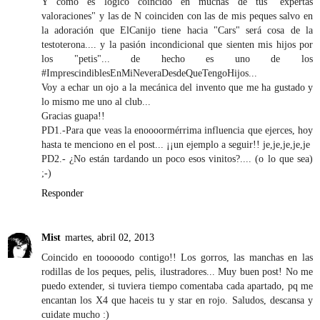
Y como es lógico coincido en muchas de tus "expertas
valoraciones" y las de N coinciden con las de mis peques salvo en
la adoración que ElCanijo tiene hacia "Cars" será cosa de la
testoterona.... y la pasión incondicional que sienten mis hijos por
los "petis"... de hecho es uno de los
#ImprescindiblesEnMiNeveraDesdeQueTengoHijos...
Voy a echar un ojo a la mecánica del invento que me ha gustado y
lo mismo me uno al club...
Gracias guapa!!
PD1.-Para que veas la enoooormérrima influencia que ejerces, hoy
hasta te menciono en el post... ¡¡un ejemplo a seguir!! je,je,je,je,je
PD2.- ¿No están tardando un poco esos vinitos?.... (o lo que sea)
;-)
Responder
Mist
martes, abril 02, 2013
Coincido en tooooodo contigo!! Los gorros, las manchas en las
rodillas de los peques, pelis, ilustradores... Muy buen post! No me
puedo extender, si tuviera tiempo comentaba cada apartado, pq me
encantan los X4 que haceis tu y star en rojo. Saludos, descansa y
cuidate mucho :)