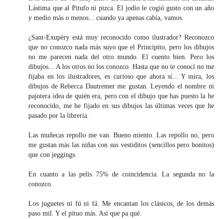
Lástima que al Pitufo ni pizca. El jodío le cogió gusto con un año
y medio más o menos... cuando ya apenas cabía, vamos.
¿Sant-Exupèry está muy reconocido como ilustrador? Reconozco
que no conozco nada más suyo que el Principito, pero los dibujos
no me parecen nada del otro mundo. El cuento bien. Pero los
dibujos... A los otros no los conozco. Hasta que no te conocí no me
fijaba en los ilustradores, es curioso que ahora sí... Y mira, los
dibujos de Rebecca Dautremer me gustan. Leyendo el nombre ni
pajotera idea de quién era, pero con el dibujo que has puesto la he
reconocido, me he fijado en sus dibujos las últimas veces que he
pasado por la librería.
Las muñecas repollo me van. Bueno miento. Las repollo no, pero
me gustan más las niñas con sus vestiditos (sencillos pero bonitos)
que con jeggings.
En cuanto a las pelis 75% de coincidencia. La segunda no la
conozco.
Los juguetes ni fú ni fá. Me encantan los clásicos, de los demás
paso mil. Y el pituo más. Así que pa qué.