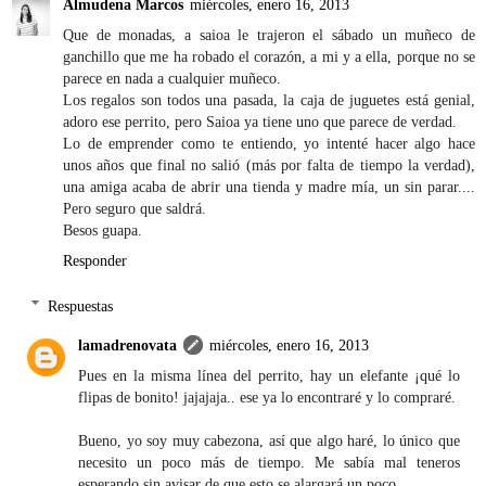
Almudena Marcos
miércoles, enero 16, 2013
Que de monadas, a saioa le trajeron el sábado un muñeco de
ganchillo que me ha robado el corazón, a mi y a ella, porque no se
parece en nada a cualquier muñeco.
Los regalos son todos una pasada, la caja de juguetes está genial,
adoro ese perrito, pero Saioa ya tiene uno que parece de verdad.
Lo de emprender como te entiendo, yo intenté hacer algo hace
unos años que final no salió (más por falta de tiempo la verdad),
una amiga acaba de abrir una tienda y madre mía, un sin parar....
Pero seguro que saldrá.
Besos guapa.
Responder
Respuestas
lamadrenovata
miércoles, enero 16, 2013
Pues en la misma línea del perrito, hay un elefante ¡qué lo
flipas de bonito! jajajaja.. ese ya lo encontraré y lo compraré.
Bueno, yo soy muy cabezona, así que algo haré, lo único que
necesito un poco más de tiempo. Me sabía mal teneros
esperando sin avisar de que esto se alargará un poco.